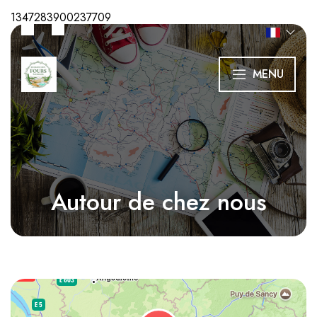
1347283900237709
MENU
Autour de chez nous